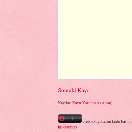
Sonraki Kayıt
Kaydol:
Kayıt Yorumları (Atom)
cretsizSayac.com kodu baslan
hit counters