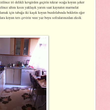
ezilince iri delikli kevgirden geçirin tekrar ocağa koyun şeker
 gelince altını kısın yaklaşık yarım saat kaynatın marmelat
lamak için tabağa iki kaşık koyun buzdolabında bekletin eğer
ara koyun ters çevirin veee yaz boyu sofralarınızdan eksik