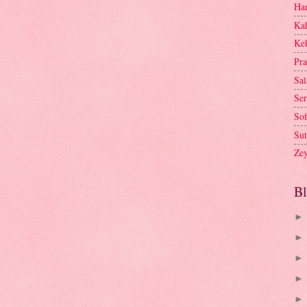
Ham
Kah
Kek
Pra
Sal
Ser
Sof
Sut
Zey
Bl