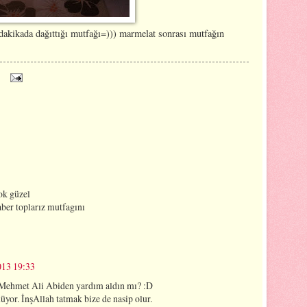
 dakikada dağıttığı mutfağı=))) marmelat sonrası mutfağın
ok güzel
aber toplarız mutfagını
13 19:33
. Mehmet Ali Abiden yardım aldın mı? :D
üyor. İnşAllah tatmak bize de nasip olur.