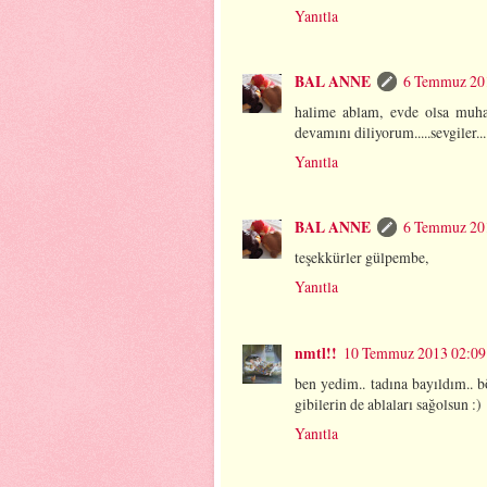
Yanıtla
BAL ANNE
6 Temmuz 20
halime ablam, evde olsa muh
devamını diliyorum.....sevgiler....
Yanıtla
BAL ANNE
6 Temmuz 20
teşekkürler gülpembe,
Yanıtla
nmtl!!
10 Temmuz 2013 02:09
ben yedim.. tadına bayıldım.. b
gibilerin de ablaları sağolsun :)
Yanıtla