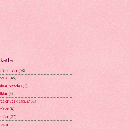
iketler
a Yemekler
(58)
neBal
(85)
ıklar Annebal
(1)
iklar
(4)
ekler ve Pogacalar
(63)
ekler
(8)
balar
(27)
balar
(1)