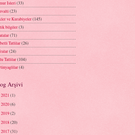
ur Isleri
(33)
valti
(23)
ler ve Kurabiyeler
(145)
tik bilgiler
(3)
atalar
(71)
betli Tatlilar
(26)
ralar
(24)
lu Tatlilar
(104)
tinyaglilar
(4)
og Arşivi
2021
(1)
►
2020
(6)
►
2019
(2)
►
2018
(20)
►
2017
(31)
►