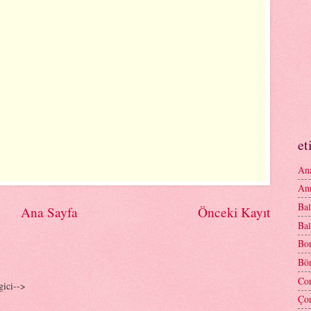
et
An
An
Bal
Ana Sayfa
Önceki Kayıt
Bal
Bor
Bör
Cor
gici-->
Çor