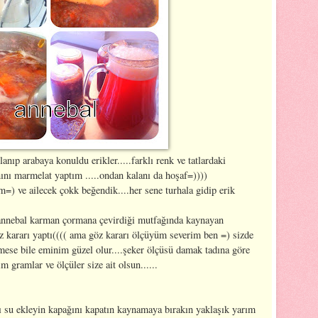
anıp arabaya konuldu erikler.....farklı renk ve tatlardaki
nını marmelat yaptım .....ondan kalanı da hoşaf=))))
) ve ailecek çokk beğendik....her sene turhala gidip erik
a annebal karman çormana çevirdiği mutfağında kaynayan
z kararı yaptı(((( ama göz kararı ölçüyüm severim ben =) sizde
lmese bile eminim güzel olur....şeker ölçüsü damak tadına göre
m gramlar ve ölçüler size ait olsun......
ğı su ekleyin kapağını kapatın kaynamaya bırakın yaklaşık yarım