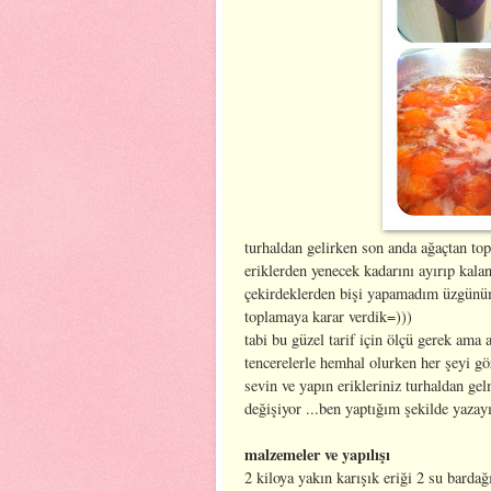
turhaldan gelirken son anda ağaçtan topl
eriklerden yenecek kadarını ayırıp kala
çekirdeklerden bişi yapamadım üzgünüm=
toplamaya karar verdik=)))
tabi bu güzel tarif için ölçü gerek am
tencerelerle hemhal olurken her şeyi gö
sevin ve yapın erikleriniz turhaldan ge
değişiyor ...ben yaptığım şekilde yazayı
malzemeler ve yapılışı
2 kiloya yakın karışık eriği 2 su barda