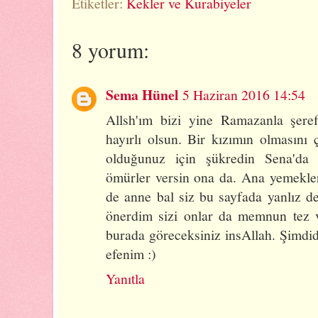
Etiketler:
Kekler ve Kurabiyeler
8 yorum:
Sema Hünel
5 Haziran 2016 14:54
Allsh'ım bizi yine Ramazanla şere
hayırlı olsun. Bir kızımın olmasını
olduğunuz için şükredin Sena'da 
ömürler versin ona da. Ana yemekle
de anne bal siz bu sayfada yanlız d
önerdim sizi onlar da memnun tez v
burada göreceksiniz insAllah. Şimdi
efenim :)
Yanıtla