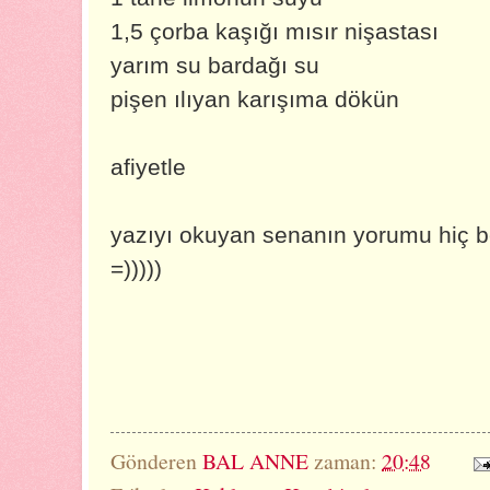
1,5 çorba kaşığı mısır nişastası
yarım su bardağı su
pişen ılıyan karışıma dökün
afiyetle
yazıyı okuyan senanın yorumu hiç 
=)))))
Gönderen
BAL ANNE
zaman:
20:48