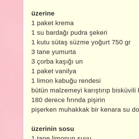
üzerine
1 paket krema
1 su bardağı pudra şekeri
1 kutu sütaş süzme yoğurt 750 gr
3 tane yumurta
3 çorba kaşığı un
1 paket vanilya
1 limon kabuğu rendesi
bütün malzemeyi karıştırıp bisküvil
180 derece fırında pişirin
pişerken muhakkak bir kenara su do
üzerinin sosu
1 tane limonun suyu