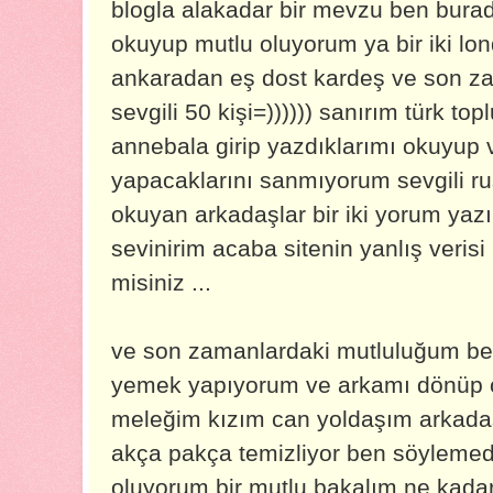
blogla alakadar bir mevzu ben bur
okuyup mutlu oluyorum ya bir iki lon
ankaradan eş dost kardeş ve son z
sevgili 50 kişi=)))))) sanırım türk top
annebala girip yazdıklarımı okuyup ve
yapacaklarını sanmıyorum sevgili ru
okuyan arkadaşlar bir iki yorum yazıp
sevinirim acaba sitenin yanlış veris
misiniz ...
ve son zamanlardaki mutluluğum be
yemek yapıyorum ve arkamı dönüp ç
meleğim kızım can yoldaşım arkada
akça pakça temizliyor ben söylemed
oluyorum bir mutlu bakalım ne kada